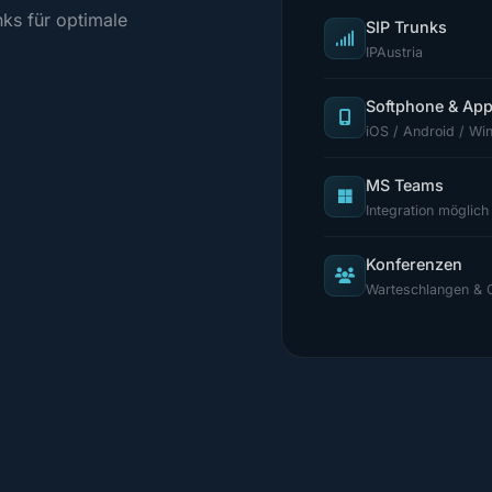
nks für optimale
SIP Trunks
IPAustria
Softphone & Ap
iOS / Android / W
MS Teams
Integration möglich
Konferenzen
Warteschlangen & 