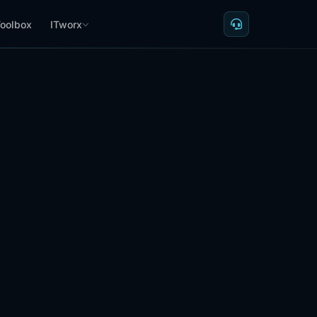
oolbox
ITworx