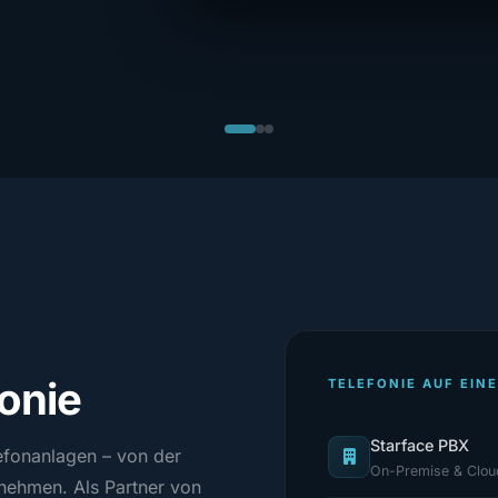
onie
TELEFONIE AUF EINE
Starface PBX
efonanlagen – von der
On-Premise & Clou
rnehmen. Als Partner von