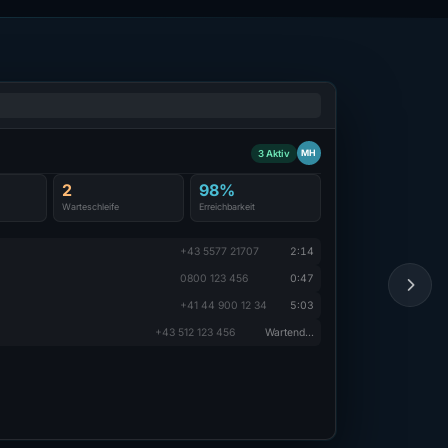
MH
3 Aktiv
2
98%
Warteschleife
Erreichbarkeit
+43 5577 21707
2:14
0800 123 456
0:47
+41 44 900 12 34
5:03
+43 512 123 456
Wartend…