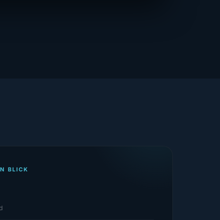
N BLICK
d