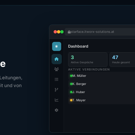
starface.itworx-solutions.at
Dashboard
3
47
he
Aktive Gespräche
Heute gesamt
AKTIVE VERBINDUNGEN
M. Müller
 Leitungen,
K. Berger
it und von
J. Huber
T. Mayer