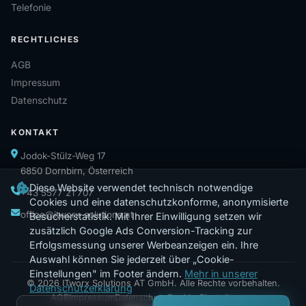
Telefonie
RECHTLICHES
AGB
Impressum
Datenschutz
KONTAKT
Jodok-Stülz-Weg 17
6850 Dornbirn, Österreich
Diese Website verwendet technisch notwendige
+43 5577 21 707
Cookies und eine datenschutzkonforme, anonymisierte
office@itworx-solutions.at
Besucherstatistik. Mit Ihrer Einwilligung setzen wir
zusätzlich Google Ads Conversion-Tracking zur
Erfolgsmessung unserer Werbeanzeigen ein. Ihre
Auswahl können Sie jederzeit über „Cookie-
Einstellungen" im Footer ändern.
Mehr in unserer
© 2026 ITworx Solutions AT GmbH. Alle Rechte vorbehalten.
Datenschutzerklärung
AGB
Impressum
Datenschutz
Cookie-Einstellungen