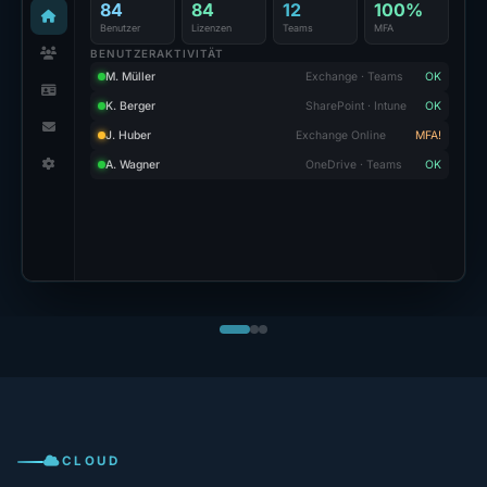
84
84
12
100%
Benutzer
Lizenzen
Teams
MFA
BENUTZERAKTIVITÄT
M. Müller
Exchange · Teams
OK
K. Berger
SharePoint · Intune
OK
J. Huber
Exchange Online
MFA!
A. Wagner
OneDrive · Teams
OK
CLOUD