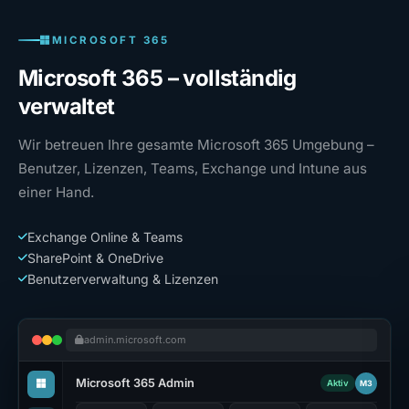
MICROSOFT 365
Microsoft 365 – vollständig
verwaltet
M
I
ir betreuen Ihre gesamte Microsoft 365 Umgebung –
S
enutzer, Lizenzen, Teams, Exchange und Intune aus
iner Hand.
Exchange Online & Teams
SharePoint & OneDrive
Benutzerverwaltung & Lizenzen
admin.microsoft.com
Microsoft 365 Admin
M3
Aktiv