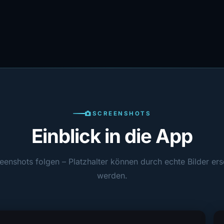
SCREENSHOTS
Einblick in die App
eenshots folgen – Platzhalter können durch echte Bilder ers
werden.