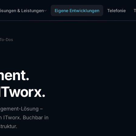
ösungen & Leistungen
Eigene Entwicklungen
Telefonie
T
To-Dos
ent.
ITworx.
agement-Lösung –
n ITworx. Buchbar in
truktur.