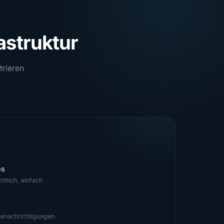
rastruktur
trieren
os
chtlich, einfach
enachrichtigungen